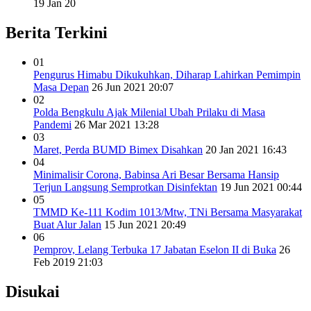
19 Jan 20
Berita Terkini
01
Pengurus Himabu Dikukuhkan, Diharap Lahirkan Pemimpin
Masa Depan
26 Jun 2021 20:07
02
Polda Bengkulu Ajak Milenial Ubah Prilaku di Masa
Pandemi
26 Mar 2021 13:28
03
Maret, Perda BUMD Bimex Disahkan
20 Jan 2021 16:43
04
Minimalisir Corona, Babinsa Ari Besar Bersama Hansip
Terjun Langsung Semprotkan Disinfektan
19 Jun 2021 00:44
05
TMMD Ke-111 Kodim 1013/Mtw, TNi Bersama Masyarakat
Buat Alur Jalan
15 Jun 2021 20:49
06
Pemprov, Lelang Terbuka 17 Jabatan Eselon II di Buka
26
Feb 2019 21:03
Disukai