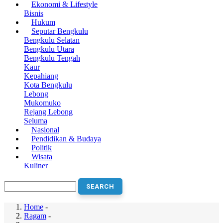
Ekonomi & Lifestyle
navigation
Bisnis
Hukum
Seputar Bengkulu
Bengkulu Selatan
Bengkulu Utara
Bengkulu Tengah
Kaur
Kepahiang
Kota Bengkulu
Lebong
Mukomuko
Rejang Lebong
Seluma
Nasional
Pendidikan & Budaya
Politik
Wisata
Kuliner
Search
Home
-
Ragam
-
Breadcrumb