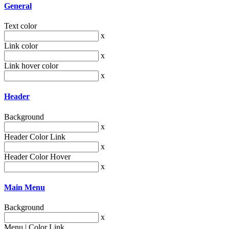
General
Text color
x
Link color
x
Link hover color
x
Header
Background
x
Header Color Link
x
Header Color Hover
x
Main Menu
Background
x
Menu | Color Link