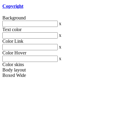
Copyright
Background
x
Text color
x
Color Link
x
Color Hover
x
Color skins
Body layout
Boxed
Wide