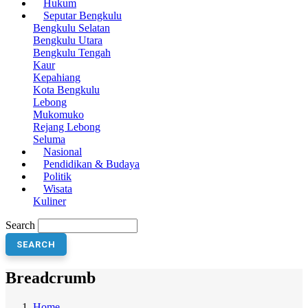
Hukum
Seputar Bengkulu
Bengkulu Selatan
Bengkulu Utara
Bengkulu Tengah
Kaur
Kepahiang
Kota Bengkulu
Lebong
Mukomuko
Rejang Lebong
Seluma
Nasional
Pendidikan & Budaya
Politik
Wisata
Kuliner
Search
Breadcrumb
Home
-