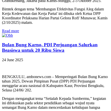
Grandkemang, Jakarta pada Kamis-Minggu, 2-5 Oktober 2025.
Bimtek dengan tema 'Membangun Efektivitas Fungsi Aleg dalam
Kerja Kedewanan dan Kerja Partai' ini dibuka oleh Ketua DPP
Koordinator Pelaksana Harian Partai Gelora Rofi' Munawar, Kamis
(2/10/2025) malam.
Read more
Bulan Bung Karno, PDI Perjuangan Salurkan
Beasiswa untuk 20 Ribu Siswa
24 June 2025
BENGKULU, ambonews.com – Memperingati Bulan Bung Karno
tahun 2025, Dewan Pimpinan Pusat (DPP) PDI Perjuangan
menggelar acara nasional di Kabupaten Kaur, Provinsi Bengkulu,
Selasa (24/06/ 202.
Dengan mengangkat tema “Setialah Kepada Sumbermu,” kegiatan
ini difokuskan pada sektor pendidikan sebagai wujud nyata
semangat Bung Karno dalam mencerdaskan kehidupan bangsa