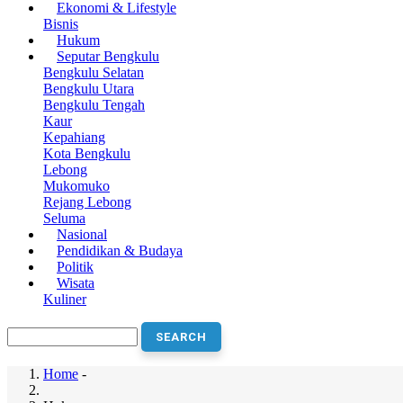
Ekonomi & Lifestyle
navigation
Bisnis
Hukum
Seputar Bengkulu
Bengkulu Selatan
Bengkulu Utara
Bengkulu Tengah
Kaur
Kepahiang
Kota Bengkulu
Lebong
Mukomuko
Rejang Lebong
Seluma
Nasional
Pendidikan & Budaya
Politik
Wisata
Kuliner
Search
Home
-
Breadcrumb