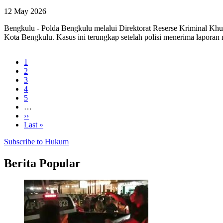
12 May 2026
Bengkulu - Polda Bengkulu melalui Direktorat Reserse Kriminal Khu
Kota Bengkulu. Kasus ini terungkap setelah polisi menerima laporan
Current
1
page
Page
2
Pagination
Page
3
Page
4
Page
5
…
Next
››
page
Last
Last »
page
Subscribe to Hukum
Berita Popular