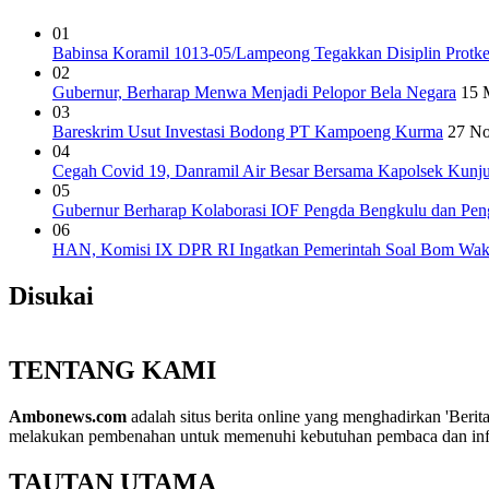
01
Babinsa Koramil 1013-05/Lampeong Tegakkan Disiplin Protke
02
Gubernur, Berharap Menwa Menjadi Pelopor Bela Negara
15 
03
Bareskrim Usut Investasi Bodong PT Kampoeng Kurma
27 No
04
Cegah Covid 19, Danramil Air Besar Bersama Kapolsek Kunj
05
Gubernur Berharap Kolaborasi IOF Pengda Bengkulu dan Pen
06
HAN, Komisi IX DPR RI Ingatkan Pemerintah Soal Bom Wakt
Disukai
TENTANG KAMI
Ambonews.com
adalah situs berita online yang menghadirkan 'Berita
melakukan pembenahan untuk memenuhi kebutuhan pembaca dan info
TAUTAN UTAMA