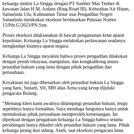
keluarga miskin La Singga dengan PT Sumber Mas Timber di
kawasan Jalan H.M. Ardans (Ring Road III), Kelurahan Air Hitam,
Samarinda Ulu, Kalimantan Timur usai Pengadilan Negeri
Samarinda melakukan eksekusi berdasarkan Putusan Nomor
15/Pdt.G/2023/PN.Smr.
Proses eksekusi dilaksanakan di bawah pengamanan ketat aparat
kepolisian. Keluarga La Singga melakukan perlawanan seadanya
menghadapi kuatnya aparat negara.
Keluarga La Singga meyakini bahwa proses pengadilan dilakukan
dengan penuh rekayasa, manipulasi, dan kongkalikong antara
penasihat hukum yang lama dengan pihak pengadilan dan
perusahaan.
Keyakinan ini juga dibenarkan oleh penasihat hukum La Singga
yang baru, Sunarti, SH, MH alias Xena yang kerap dijuluki
pengacara Bolang.
"Memang klien kami awalnya didampingi penasihat hukum, tetapi
sepertinya hanya formalitas. Saya menduga fungsinya hanya untuk
memuluskan pihak perusahaan memperoleh kemenangan. Ini
diperkuat dengan pengakuan keluarga La Singga bahwa selama
persidangan hanya dihadiri oleh penasihat hukum yang lama. Pihak
keluarga jarang ikut sidang. Aneh, saat eksekusi pengacara lama