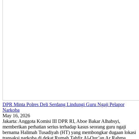
DPR Minta Polres Deli Serdang Lindungi Guru Ngaji Pelapor
Narkoba
May 16, 2026
Jakarta: Anggota Komisi III DPR RI, Aboe Bakar Alhabsyi,
memberikan perhatian serius terhadap kasus seorang guru ngaji
bernama Halimah Tusadiyah (HT) yang membongkar dugaan lokasi
transaksi narkoba di dekat Rumah Tahfiz Al-Qur’an Ar Rahma,