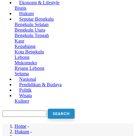
Ekonomi & Lifestyle
navigation
Bisnis
Hukum
Seputar Bengkulu
Bengkulu Selatan
Bengkulu Utara
Bengkulu Tengah
Kaur
Kepahiang
Kota Bengkulu
Lebong
Mukomuko
Rejang Lebong
Seluma
Nasional
Pendidikan & Budaya
Politik
Wisata
Kuliner
Search
Home
-
Hukum
-
Breadcrumb