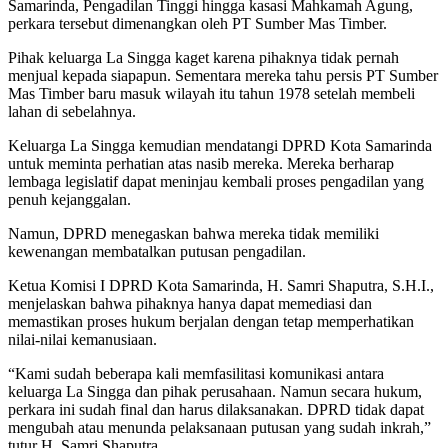
Samarinda, Pengadilan Tinggi hingga kasasi Mahkamah Agung,
perkara tersebut dimenangkan oleh PT Sumber Mas Timber.
Pihak keluarga La Singga kaget karena pihaknya tidak pernah
menjual kepada siapapun. Sementara mereka tahu persis PT Sumber
Mas Timber baru masuk wilayah itu tahun 1978 setelah membeli
lahan di sebelahnya.
Keluarga La Singga kemudian mendatangi DPRD Kota Samarinda
untuk meminta perhatian atas nasib mereka. Mereka berharap
lembaga legislatif dapat meninjau kembali proses pengadilan yang
penuh kejanggalan.
Namun, DPRD menegaskan bahwa mereka tidak memiliki
kewenangan membatalkan putusan pengadilan.
Ketua Komisi I DPRD Kota Samarinda, H. Samri Shaputra, S.H.I.,
menjelaskan bahwa pihaknya hanya dapat memediasi dan
memastikan proses hukum berjalan dengan tetap memperhatikan
nilai-nilai kemanusiaan.
“Kami sudah beberapa kali memfasilitasi komunikasi antara
keluarga La Singga dan pihak perusahaan. Namun secara hukum,
perkara ini sudah final dan harus dilaksanakan. DPRD tidak dapat
mengubah atau menunda pelaksanaan putusan yang sudah inkrah,”
tutur H. Samri Shaputra.