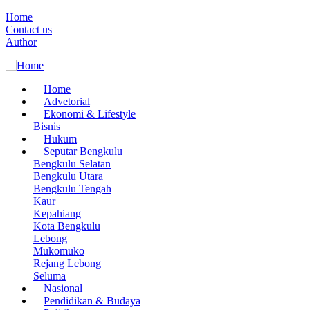
Skip
Home
to
Contact us
Menu
main
Author
Mobile
content
Home
Advetorial
Main
Ekonomi & Lifestyle
navigation
Bisnis
Hukum
Seputar Bengkulu
Bengkulu Selatan
Bengkulu Utara
Bengkulu Tengah
Kaur
Kepahiang
Kota Bengkulu
Lebong
Mukomuko
Rejang Lebong
Seluma
Nasional
Pendidikan & Budaya