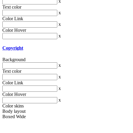
x
Text color
x
Color Link
x
Color Hover
x
Copyright
Background
x
Text color
x
Color Link
x
Color Hover
x
Color skins
Body layout
Boxed
Wide