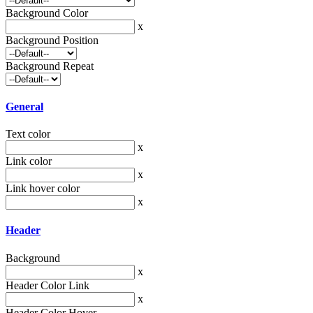
Background Color
x
Background Position
Background Repeat
General
Text color
x
Link color
x
Link hover color
x
Header
Background
x
Header Color Link
x
Header Color Hover