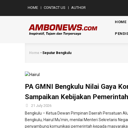
Skip
MENU
HOME
CONTACT US
AUTHOR
to
MOBILE
main
MAIN
HOME
NAVIG
content
PENDI
Home
-
Seputar Bengkulu
Breadcrumb
PA GMNI Bengkulu Nilai Gaya Kom
Sampaikan Kebijakan Pemerinta
21 July 2026
Bengkulu – Ketua Dewan Pimpinan Daerah Persatuan Alu
Bengkulu, Hairul Mu'min, menilai Menteri Sekretaris Neg
penyambung komunikasi pemerintah kepada masyarakat. 