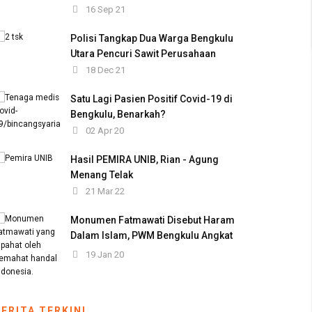
16 Sep 21
Polisi Tangkap Dua Warga Bengkulu
Utara Pencuri Sawit Perusahaan
18 Dec 21
Satu Lagi Pasien Positif Covid-19 di
Bengkulu, Benarkah?
02 Apr 20
Hasil PEMIRA UNIB, Rian - Agung
Menang Telak
21 Mar 22
Monumen Fatmawati Disebut Haram
Dalam Islam, PWM Bengkulu Angkat
Bicara
19 Jan 20
BERITA TERKINI