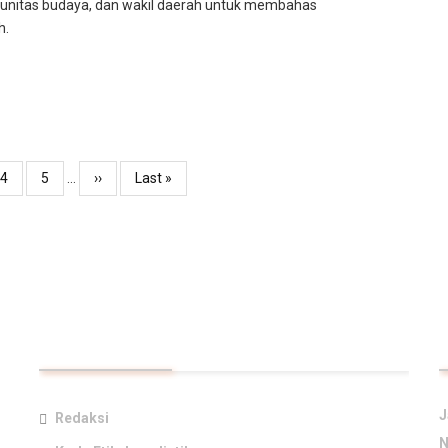
komunitas budaya, dan wakil daerah untuk membahas
h.
Page
4
Page
5
…
Next
››
Last
Last »
page
page
TAUTAN UTAMA
J
Redaksi
N