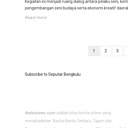
Kegiatan ini menjadi ruang dialog antara pelaku seni, 
pengembangan seni budaya serta ekonomi kreatif daera
Read more
Pagination
Current
1
Page
2
Page
3
page
Subscribe to Seputar Bengkulu
TENTANG KAMI
Ambonews.com
adalah situs berita online yang
menghadirkan 'Berita-
Berita Terbaru
, Tajam dan