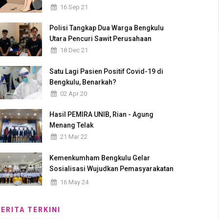
16 Sep 21
Polisi Tangkap Dua Warga Bengkulu
Utara Pencuri Sawit Perusahaan
18 Dec 21
Satu Lagi Pasien Positif Covid-19 di
Bengkulu, Benarkah?
02 Apr 20
Hasil PEMIRA UNIB, Rian - Agung
Menang Telak
21 Mar 22
Kemenkumham Bengkulu Gelar
Sosialisasi Wujudkan Pemasyarakatan
Pasti Berdampak
16 May 24
BERITA TERKINI