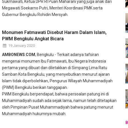
Sukmawati, Ketua DPR RI Puan Maharani yang juga anak dari
Megawati Soekarno Putri, Menteri Koordinasi PMK serta
Gubernur Bengkulu Rohidin Mersyah.
Monumen Fatmawati Disebut Haram Dalam Islam,
PWM Bengkulu Angkat Bicara
19 January 2020
AMBONEWS
.
COM
, Bengkulu - Terkait adanya tafsiran
mengenai monumen Ibu Fatmawati, Ibu Negera Indonesia
pertama yang dibuat dan diletakkan di Simpang Lima Ratu
Samban Kota Bengkulu, yang menyebutkan menurut ajaran
Islam tidak diperbolehkan, Pengurus Wilayah Muhammadiyah
(PWM) Bengkulu berikan tanggapan.
PWM Bengkulu berpendapat, bahwa persoalan patung ini di
Muhammadiyah sudah ada sejak lama, namun telah ditetapkan
oleh Pimpinan Pusat Muhammadiyah bahwa patung menurut
Muhammadiyah hukumnya mubah.