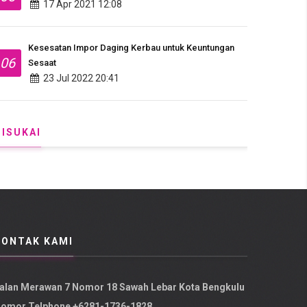
17 Apr 2021 12:08
Kesesatan Impor Daging Kerbau untuk Keuntungan
06
Sesaat
23 Jul 2022 20:41
DISUKAI
KONTAK KAMI
alan Merawan 7 Nomor 18 Sawah Lebar Kota Bengkulu
omor Telphone +6281-1736-1828