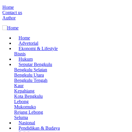
Skip
Home
to
Contact us
Menu
main
Author
Mobile
content
Home
Advetorial
Main
Ekonomi & Lifestyle
navigation
Bisnis
Hukum
Seputar Bengkulu
Bengkulu Selatan
Bengkulu Utara
Bengkulu Tengah
Kaur
Kepahiang
Kota Bengkulu
Lebong
Mukomuko
Rejang Lebong
Seluma
Nasional
Pendidikan & Budaya