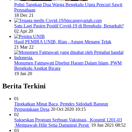
Polisi Tangkap Dua Warga Bengkulu Utara Pencuri Sawit
Perusahaan
18 Dec 21
Satu Lagi Pasien Positif Covid-19 di Bengkulu, Benarkah?
02 Apr 20
Hasil PEMIRA UNIB, Rian - Agung Menang Telak
21 Mar 22
Monumen Fatmawati Disebut Haram Dalam Islam, PWM
Bengkulu Angkat Bicara
19 Jan 20
Berita Terkini
01
Tingkatkan Minat Baca, Pemdes Sidodadi Bangun
Perpustakaan Desa
20 Oct 2020 10:15
02
Sukseskan Program Serbuan Vaksinasi, Koramil 1201-03
Mempawah Hilir Setia Dampingi Persit
19 Jun 2021 08:52
03