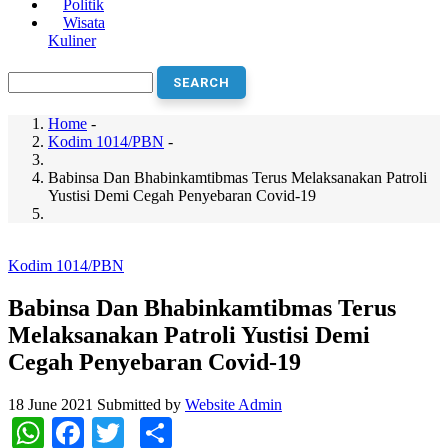
Politik
Wisata
Kuliner
Search
Home
-
Kodim 1014/PBN
-
Breadcrumb
Babinsa Dan Bhabinkamtibmas Terus Melaksanakan Patroli
Yustisi Demi Cegah Penyebaran Covid-19
Kodim 1014/PBN
Babinsa Dan Bhabinkamtibmas Terus
Melaksanakan Patroli Yustisi Demi
Cegah Penyebaran Covid-19
18 June 2021
Submitted by
Website Admin
WhatsApp
Facebook
Twitter
Share